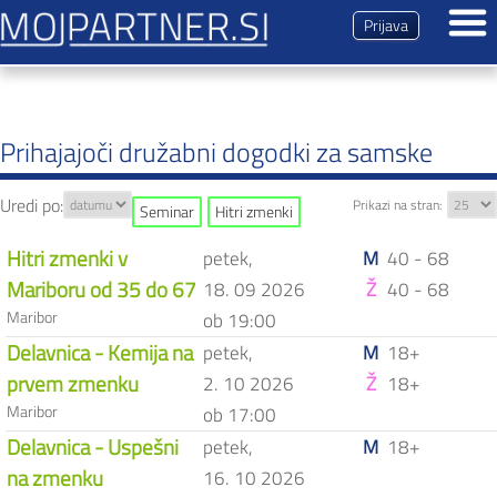
Prijava
Dogodki
Prihajajoči dogodki
Prihajajoči družabni dogodki za samske
Pretekli dogodki
Tipi dogodkov
Uredi po:
Prikazi na stran:
Seminar
Hitri zmenki
Ekskluzivni večer
Hitri zmenki v
Svoj dogodek
petek,
M
40 - 68
Vtisi udeležencev
Mariboru od 35 do 67
18. 09 2026
Ž
40 - 68
Brezplačna registracija
let
Maribor
ob 19:00
Delavnica - Kemija na
Predstavitev
petek,
M
18+
prvem zmenku
2. 10 2026
Ž
18+
Magazin
Maribor
ob 17:00
Delavnica - Uspešni
petek,
M
18+
Kontakt
na zmenku
16. 10 2026