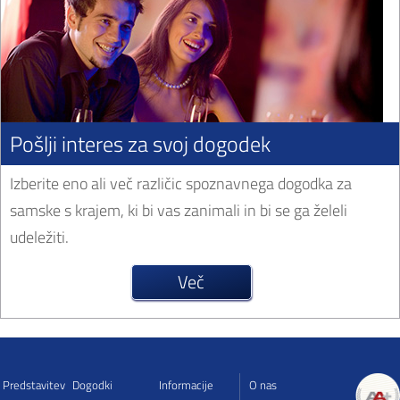
Pošlji interes za svoj dogodek
Izberite eno ali več različic spoznavnega dogodka za
samske s krajem, ki bi vas zanimali in bi se ga želeli
udeležiti.
Več
Predstavitev
Dogodki
Informacije
O nas