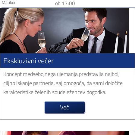
Maribor
ob 17:00
Ekskluzivni večer
Koncept medsebojnega ujemanja predstavlja najbolj
ciljno iskanje partnerja, saj omogoča, da sami določite
karakteristike želenih soudeležencev dogodka.
Več