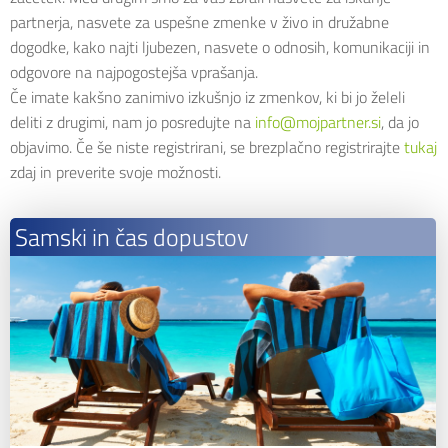
partnerja, nasvete za uspešne zmenke v živo in družabne
dogodke, kako najti ljubezen, nasvete o odnosih, komunikaciji in
odgovore na najpogostejša vprašanja.
Če imate kakšno zanimivo izkušnjo iz zmenkov, ki bi jo želeli
deliti z drugimi, nam jo posredujte na
info@mojpartner.si
, da jo
objavimo. Če še niste registrirani, se brezplačno registrirajte
tukaj
zdaj in preverite svoje možnosti.
Samski in čas dopustov