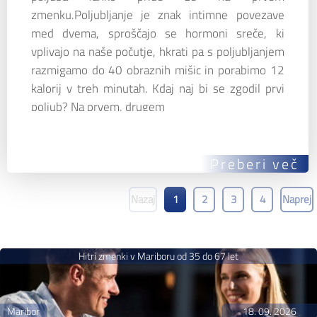
zmenku.Poljubljanje je znak intimne povezave
med dvema, sproščajo se hormoni sreče, ki
vplivajo na naše počutje, hkrati pa s poljubljanjem
razmigamo do 40 obraznih mišic in porabimo 12
kalorij v treh minutah. Kdaj naj bi se zgodil prvi
poljub? Na prvem, drugem
Preberi več
Nazaj
1
2
3
4
Naprej
Hitri zmenki v Mariboru od 35 do 67 let
Maribor
18. 09. 2026