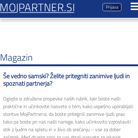
Prijava
Dogodki
Predstavitev
Magazin
Magazin
Še vedno samski? Želite pritegniti zanimive ljudi in
Vsi prispevki
spoznati partnerja?
Predstavitev
Nasveti
Oglejte si združene prispevke naših rubrik, kjer boste našli
Zmenki
praktične in učinkovite nasvete o tem, kako uspešno uporabljati
Brezplačna registracija
storitve MojPartner.si, da boste pritegnili zanimive ljudi; prav
Kontakt
tako pa boste pri nas našli namige, kako učinkovito vzpostaviti
stik z ljudmi na spletu in v živo ob srečanju – vse za dober
začetek. Med drugim smo za vas zbrali nasvete za iskanje