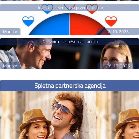
Delavnica - Kemija na prvem zmenku
Maribor
2. 10. 2026
Delavnica - Uspešni na zmenku
Maribor
16. 10. 2026
Spletna partnerska agencija