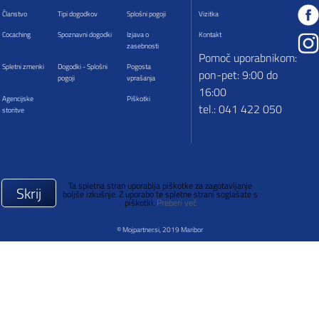
Članstvo
Tipi dogodkov
Splošni pogoji
Vizitka
Cocaching
Spoznavni dogodki
Izjava o
Kontakt
zasebnosti
Pomoč uporabnikom:
Spletni zmenki
Dogodki - Splošni
Pogosta
pon-pet: 9:00 do
pogoji
vprašanja
16:00
Agencijske
Piškotki
tel.: 041 422 050
storitve
Ta spletna stran uporablja piškotke za zagotavljanje
Skrij
boljše izkušnje. Z uporabo te spletne strani soglašate s
piškotki.
Preberi več
© Mojpartner.si, 2019 Maribor