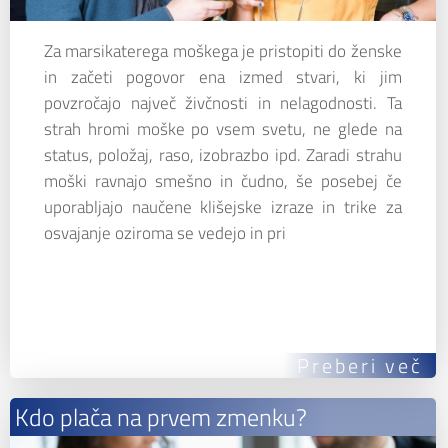
Za marsikaterega moškega je pristopiti do ženske
in začeti pogovor ena izmed stvari, ki jim
povzročajo največ živčnosti in nelagodnosti. Ta
strah hromi moške po vsem svetu, ne glede na
status, položaj, raso, izobrazbo ipd. Zaradi strahu
moški ravnajo smešno in čudno, še posebej če
uporabljajo naučene klišejske izraze in trike za
osvajanje oziroma se vedejo in pri
Preberi več
Kdo plača na prvem zmenku?