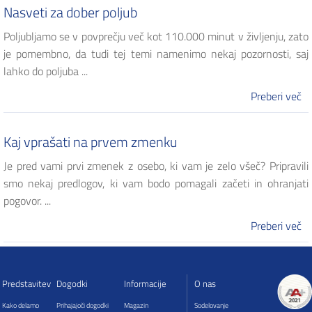
Nasveti za dober poljub
Poljubljamo se v povprečju več kot 110.000 minut v življenju, zato
je pomembno, da tudi tej temi namenimo nekaj pozornosti, saj
lahko do poljuba ...
Preberi več
Kaj vprašati na prvem zmenku
Je pred vami prvi zmenek z osebo, ki vam je zelo všeč? Pripravili
smo nekaj predlogov, ki vam bodo pomagali začeti in ohranjati
pogovor. ...
Preberi več
Predstavitev
Dogodki
Informacije
O nas
Kako delamo
Prihajajoči dogodki
Magazin
Sodelovanje