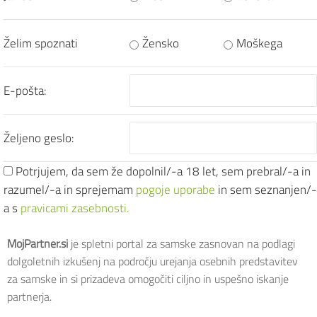
Želim spoznati
Žensko
Moškega
E-pošta:
Željeno geslo:
Potrjujem, da sem že dopolnil/-a 18 let, sem prebral/-a in
razumel/-a in sprejemam
pogoje uporabe
in sem seznanjen/-
a s
pravicami zasebnosti.
MojPartner.si
je spletni portal za samske zasnovan na podlagi
dolgoletnih izkušenj na področju urejanja osebnih predstavitev
za samske in si prizadeva omogočiti ciljno in uspešno iskanje
partnerja.