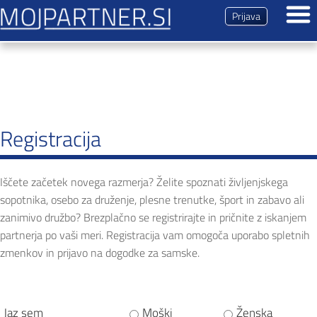
Prijava
Dogodki
Predstavitev
Magazin
Registracija
Kontakt
Iščete začetek novega razmerja? Želite spoznati življenjskega
sopotnika, osebo za druženje, plesne trenutke, šport in zabavo ali
zanimivo družbo? Brezplačno se registrirajte in pričnite z iskanjem
partnerja po vaši meri. Registracija vam omogoča uporabo spletnih
zmenkov in prijavo na dogodke za samske.
Jaz sem
Moški
Ženska