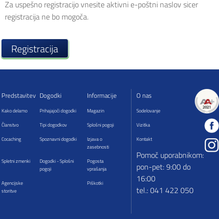
Za uspešno registracijo vnesite aktivni e-poštni naslov sicer
registracija ne bo mogoča.
Registracija
Predstavitev
Dogodki
Informacije
O nas
Kako delamo
Prihajajoči dogodki
Magazin
Sodelovanje
Članstvo
Tipi dogodkov
Splošni pogoji
Vizitka
Cocaching
Spoznavni dogodki
Izjava o
Kontakt
zasebnosti
Pomoč uporabnikom:
Spletni zmenki
Dogodki - Splošni
Pogosta
pon-pet: 9:00 do
pogoji
vprašanja
16:00
Agencijske
Piškotki
tel.: 041 422 050
storitve