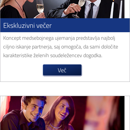
Ekskluzivni večer
Koncept medsebojnega ujemanja predstavlja najbolj
ciljno iskanje partnerja, saj omogoča, da sami določite
karakteristike želenih soudeležencev dogodka.
Več