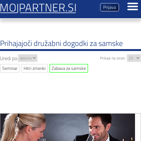
Prijava
Dogodki
Prihajajoči družabni dogodki za samske
Prihajajoči dogodki
Pretekli dogodki
Uredi po:
Prikazi na stran:
Tipi dogodkov
Ekskluzivni večer
Seminar
Hitri zmenki
Zabava za samske
Svoj dogodek
Vtisi udeležencev
Brezplačna registracija
Predstavitev
Magazin
Kontakt