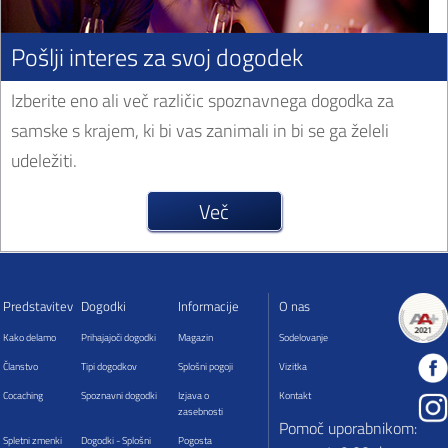
Pošlji interes za svoj dogodek
Izberite eno ali več različic spoznavnega dogodka za
samske s krajem, ki bi vas zanimali in bi se ga želeli
udeležiti.
Več
Predstavitev
Dogodki
Informacije
O nas
Kako delamo
Prihajajoči dogodki
Magazin
Sodelovanje
Članstvo
Tipi dogodkov
Splošni pogoji
Vizitka
Cocaching
Spoznavni dogodki
Izjava o
Kontakt
zasebnosti
Pomoč uporabnikom:
Spletni zmenki
Dogodki - Splošni
Pogosta