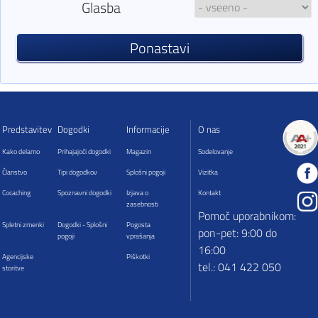
Glasba
Ponastavi
Predstavitev
Dogodki
Informacije
O nas
Kako delamo
Prihajajoči dogodki
Magazin
Sodelovanje
Članstvo
Tipi dogodkov
Splošni pogoji
Vizitka
Cocaching
Spoznavni dogodki
Izjava o
Kontakt
zasebnosti
Pomoč uporabnikom:
Spletni zmenki
Dogodki - Splošni
Pogosta
pon-pet: 9:00 do
pogoji
vprašanja
16:00
Agencijske
Piškotki
tel.: 041 422 050
storitve