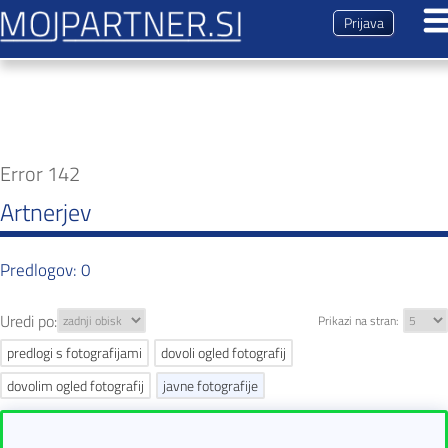
Prijava
Dogodki
Predstavitev
Error 142
Magazin
Artnerjev
Kontakt
Predlogov: 0
Uredi po:
Prikazi na stran:
Pripravljam nove predloge. Prosim počakajte.
predlogi s fotografijami
dovoli ogled fotografij
dovolim ogled fotografij
javne fotografije