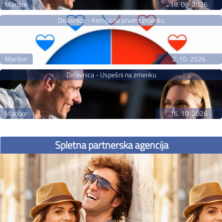
Maribor
18. 09. 2026
Delavnica - Kemija na prvem zmenku
Maribor
2. 10. 2026
Delavnica - Uspešni na zmenku
Maribor
16. 10. 2026
Spletna partnerska agencija