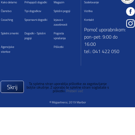
Kako delamo
Prihajajoči dogodki
Magazin
Sodelovanje
Članstvo
Tipi dogodkov
Splošni pogoji
Vizitka
Cocaching
Spoznavni dogodki
Izjava o
Kontakt
zasebnosti
Pomoč uporabnikom:
Spletni zmenki
Dogodki - Splošni
Pogosta
pon-pet: 9:00 do
pogoji
vprašanja
16:00
Agencijske
Piškotki
tel.: 041 422 050
storitve
Ta spletna stran uporablja piškotke za zagotavljanje
Skrij
boljše izkušnje. Z uporabo te spletne strani soglašate s
piškotki.
Preberi več
© Mojpartner.si, 2019 Maribor