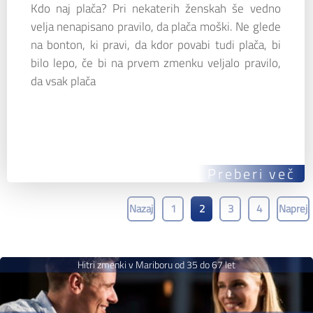
Kdo naj plača? Pri nekaterih ženskah še vedno
velja nenapisano pravilo, da plača moški. Ne glede
na bonton, ki pravi, da kdor povabi tudi plača, bi
bilo lepo, če bi na prvem zmenku veljalo pravilo,
da vsak plača
Preberi več
Nazaj
1
2
3
4
Naprej
Hitri zmenki v Mariboru od 35 do 67 let