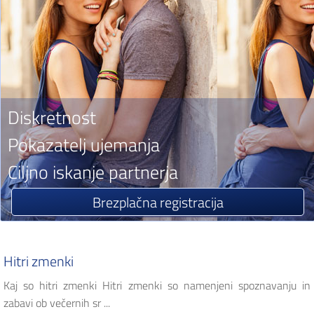
Diskretnost
Pokazatelj ujemanja
Ciljno iskanje partnerja
Brezplačna registracija
Hitri zmenki
Kaj so hitri zmenki Hitri zmenki so namenjeni spoznavanju in
zabavi ob večernih sr ...